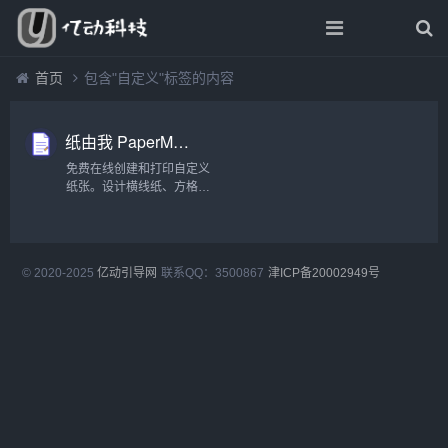
首页
包含"自定义"标签的内容
纸由我 PaperMe - 自定义打印纸生成器
免费在线创建和打印自定义
纸张。设计横线纸、方格
纸、点阵纸、音乐纸等多种
类型，调整大小、颜色和间
距，满足您的所有需求。...
© 2020-2025
亿动引导网
联系QQ：3500867
津ICP备20002949号