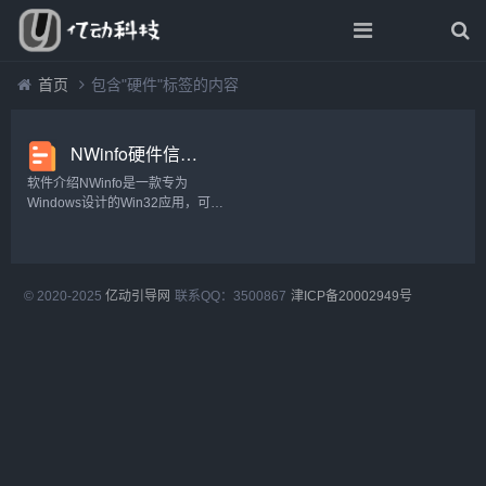
首页
包含"硬件"标签的内容
NWinfo硬件信息检测工具v1.4.3绿色版
软件介绍NWinfo是一款专为
Windows设计的Win32应用，可收
集系统和硬件信息，不依赖WMI，
确保信息准确实时。它支持多版本
Windows，包括XP，能从
SMBIOS、CPUID等多源获取信息...
© 2020-2025
亿动引导网
联系QQ：3500867
津ICP备20002949号