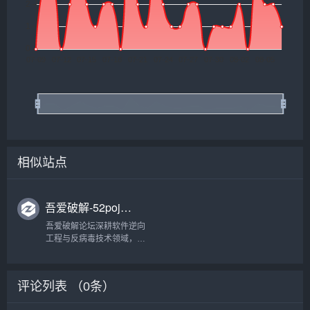
相似站点
吾爱破解-52pojie.cn
吾爱破解论坛深耕软件逆向
工程与反病毒技术领域，汇
聚众多技术爱好者的智慧与
经验，共同探索与分享前沿
安全技术和防护策略，构建
评论列表 （
0
条）
业内最具影响力的技术交流
平台。...