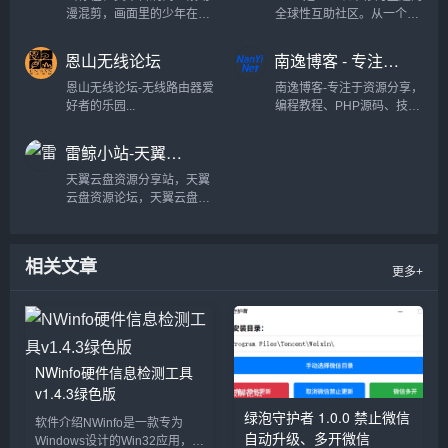
漫混剪，画面里的少年在樱
全球性互助社区。从一个一
花树下转身，bgm 里的钢琴
个的设备开始，让我们来一
声刚好落下 —— 你瞬间被
步一个脚印一点一点的修复
恩山无线论坛
南逸博客 - 专注于资源分享 - 年轻人的潮流文化社区
击中，却只能对着屏幕发
这个世界。你可以在问题解
呆：“这到底是什么番？” 这
答论坛和专家一起互动——
恩山无线论坛-无线路由器爱
南逸博客-专注于资源分享，
样的场景，几乎是每个二次
还可以创建并与全世界分享
好者的乐园...
编程教程、PHP源码、技术
元爱好者的日常。如今，
由你编篡的维修手册。你...
学习、游戏攻略、建站教
一...
程、机器人教程、实用软
雷鲸小站-天翼云盘交流站
件、软件源码、各种优秀源
码、免费网络资源、分享平
天翼云盘资源分享站，天翼
台、聚集了全网资源、娱
云盘资源论坛，天翼云盘论
乐、技术、教程、软件、线
坛，天翼云盘站，天翼云盘
报、源码、...
资源...
相关文章
更多+
NWinfo硬件信息检测工具
v1.4.3绿色版
绿泡守护者 1.0.0 禁止微信
软件介绍NWinfo是一款专为
自动升级、多开微信
Windows设计的Win32应用，可