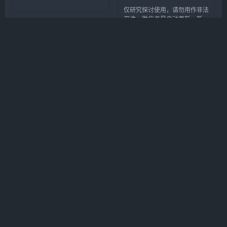
收集系统和硬件信息，不依赖
仅研究探讨使用，请勿用作非法
WMI，确保信息准确实时。它支
用途。微信老是自动更新，新版
持多版本Windows，包括XP，
本用着不太舒服，网上搜索的基
能从SMBIOS、CPUID等多源获
本都不行，就做了这个工具。软
取信息...
件下载地址：
https://case.lanzout.com/icr6935k9h
杀...
硬盘检测监控工具
快来收藏，防收费！免费公
CrystalDiskInfo v9.7.2 单
共API调用清单
文件版
CrystalDiskInfo（详情请戳 官
在整理金融数据接口的过程中，
网/ 项目地址）是一款免费开源
我系统收集了多个领域的免费
专业的硬盘健康状态信息检测工
API资源库，现开源共享此清单
具，专为检查 HDD 机械硬盘和
——既为开发者提供即插即用的
SSD 固态硬盘的状态而设计。
工具集，也为量化爱好者降低数
其可一键检测硬盘的健康状况以
据获取门槛。 天气空气质量 ...
及多项...
友情链接
百度
VPS评测