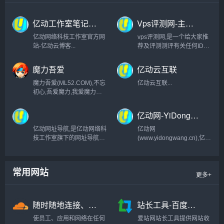
亿动工作室笔记-亿动云博客-亿动生活
Vps评测网-主机测评、国内外主机评测、物理服务器评测、CDN高防
亿动网络科技工作室官方网
vps评测网,是一个给大家推
站-亿动云博客...
荐及评测测评有关任何IDC
内容的网站,包含各类高防、
BGP线路、大带宽、高配
魔力吾爱
亿动云互联
置、cdn、服务器、云主
机、云空间、虚拟主机、虚
魔力吾爱(ML52.COM),不忘
亿动云互联...
拟空间等相关的推荐内容及
初心,吾爱魔力,我爱魔力宝
测评评测内容，本站是亿
贝,提供魔力宝贝相关的信
动...
息,长期稳定发布魔力宝贝的
亿动网-YiDongWang_全网最专业的服务器测评
攻略资讯等等,为广大魔力宝
贝玩家及相关提供服务...
亿动网址导航,是亿动网络科
亿动网
技工作室旗下的网址导航网,
(www.yidongwang.cn),亿动
提供全网最新的网站信息...
网络科技工作室旗下最专业
最权威的服务器测评网站,主
要和大家分享服务器,云主
常用网站
机,vps,国内外,香港,美国等
更多+
优质高防机器的信息...
随时随地连接、保护和构建 | Cloudflare
站长工具-百度权重排名查询-站长seo查询 - 爱站网
使员工、应用和网络在任何
爱站网站长工具提供网站收