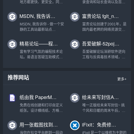
地方都更快、更安全，同时
录查询和站长查询以及百度
降低复杂性和成本。...
权重值查询等多个站长工
具，免费查询各种工具，包
MSDN, 我告诉你 - 做一个安静的工具站
富贵论坛 fglt_net - 二十三年老富贵论坛 - Powered by Discuz!
括有关键词排名查询，百度
收录查询等。...
MSDN, 我告诉你 - 做一个安
富贵论坛创建于2001年，是
静的工具站最新站点
国内最老牌的网络资源交流
https://next.itellyou.cn/...
型平台，业务涉及QQ、微
信、邮箱、淘宝、YY、
精易论坛——程序设计学习交流技术论坛
吾爱破解-52pojie.cn
QT、陌陌、手机靓号、实物
交易等。时至今日，已成为
富有学习气氛的编程技术论
吾爱破解论坛深耕软件逆向
国内数字资源最丰富、同行
坛。易语言答疑互助模式，
工程与反病毒技术领域，汇
最具影响力的网络资源交流
让新手的疑问得到解决，让
聚众多技术爱好者的智慧与
平台...
高手接到软件定制业务。-精
经验，共同探索与分享前沿
易e语言论坛！...
安全技术和防护策略，构建
推荐网站
业内最具影响力的技术交流
更多+
平台。...
纸由我 PaperMe - 自定义打印纸生成器
给未来写封信App官方网站-时光邮局|全知工坊出品
免费在线创建和打印自定义
唯一正版给未来写封信~ 挑
纸张。设计横线纸、方格
个风和日暖的周末午后，装
纸、点阵纸、音乐纸等多种
进未来信封，投入时光邮
类型，调整大小、颜色和间
局。超千万下载，全五星好
用一张截图找到心仪动漫？这个 “次元雷达” 藏着所有二次元密码
iFixit：免费修理手册
距，满足您的所有需求。...
评，优雅干净的情怀应
用。...
当你在社交平台刷到一段动
iFixit 是一个以维修为主题的